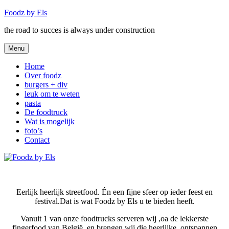
Naar
Foodz by Els
de
the road to succes is always under construction
inhoud
springen
Menu
Home
Over foodz
burgers + div
leuk om te weten
pasta
De foodtruck
Wat is mogelijk
foto’s
Contact
Eerlijk heerlijk streetfood. Én een fijne sfeer op ieder feest en
festival.Dat is wat Foodz by Els u te bieden heeft.
Vanuit 1 van onze foodtrucks serveren wij ,oa de lekkerste
fingerfood van België, en brengen wij die heerlijke, ontspannen